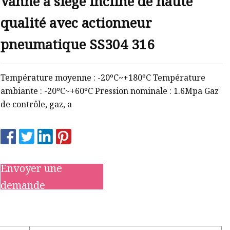
Vanne à siège incliné de haute
qualité avec actionneur
pneumatique SS304 316
Température moyenne : -20ºC~+180ºC Température
ambiante : -20ºC~+60ºC Pression nominale : 1.6Mpa Gaz
de contrôle, gaz, a
Envoyer une
demande