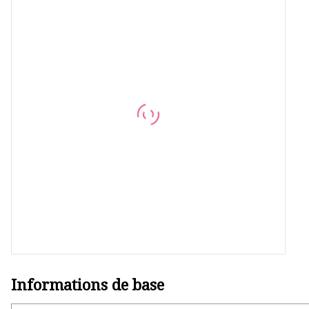
Vanne à bille
Pompe auto-amorçante
Pompe de mélange homogène
Vanne à siège de dérivation
Vanne anti-mélange
Vanne à siège incliné
Vanne sphérique
Informations de base