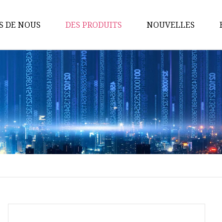
S DE NOUS
DES PRODUITS
NOUVELLES
Pompes sanitaires
Pompe à lobes rotatifs
Pompe à vis
Pompe à turbine flexible
Pompe centrifuge
Vannes sanitaires
Vanne à membrane
Pompe d'homogénéisation
émulsifiante
Vanne papillon