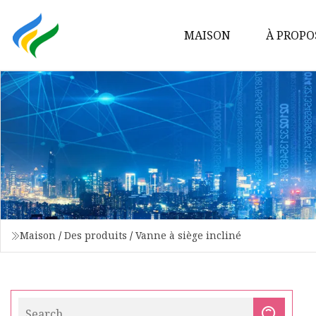
MAISON
À PROPO
Maison
/
Des produits
/
Vanne à siège incliné