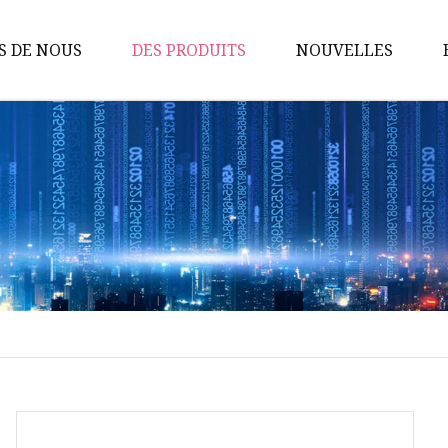
S DE NOUS
DES PRODUITS
NOUVELLES
Pompes sanitaires
Pompe à lobes rotatifs
Pompe à vis
Pompe à turbine flexible
Pompe centrifuge
Vannes sanitaires
Vanne à membrane
Pompe d'homogénéisation
émulsifiante
Vanne papillon