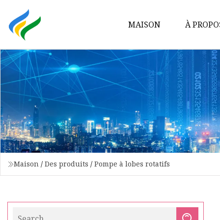
MAISON
À PROPO
Maison
/
Des produits
/
Pompe à lobes rotatifs