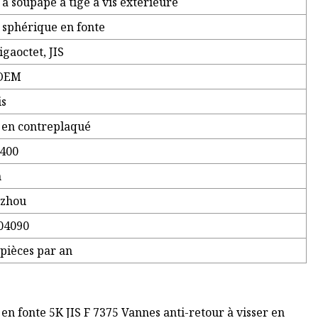
à soupape à tige à vis extérieure
 sphérique en fonte
igaoctet, JIS
OEM
is
 en contreplaqué
400
n
zhou
04090
pièces par an
en fonte 5K JIS F 7375 Vannes anti-retour à visser en