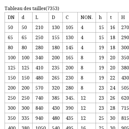
Tableau des tailles(7353)
DN
d
L
D
C
NON.
h
t
H
50
50
210
130
105
4
15
16
27
65
65
250
155
130
4
15
18
29
80
80
280
180
145
4
19
18
30
100
100
340
200
165
8
19
20
35
125
125
410
235
200
8
19
20
38
150
150
480
265
230
8
19
22
43
200
200
570
320
280
8
23
24
50
250
250
740
385
345.
12
23
26
62
300
300
840
430
390
12
23
28
71
350
335
940
480
435
12
25
30
81
400
380
1050
540
495
16
25
30
90