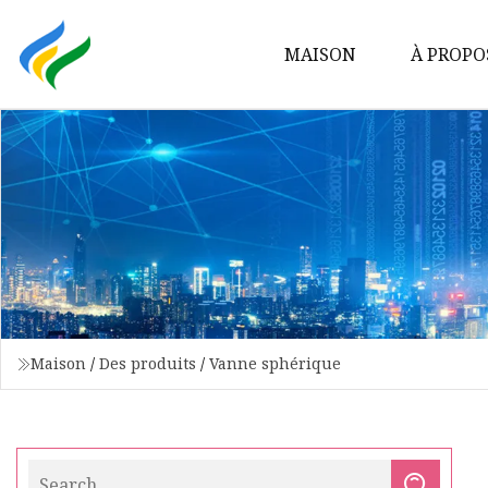
MAISON
À PROPO
Maison
/
Des produits
/
Vanne sphérique