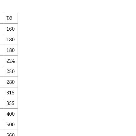
D2
0
160
0
180
0
180
0
224
0
250
0
280
5
315
0
355
5
400
5
500
5
560