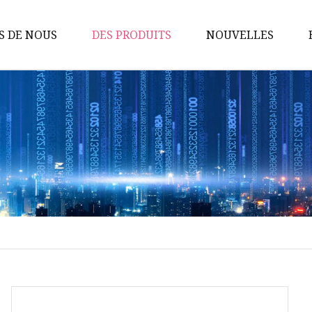
S DE NOUS
DES PRODUITS
NOUVELLES
Pompes sanitaires
Pompe à lobes rotatifs
Pompe à vis
Pompe à turbine flexible
Pompe centrifuge
Vannes sanitaires
Vanne à membrane
Pompe d'homogénéisation
émulsifiante
Vanne papillon