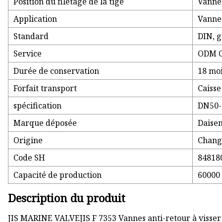
Position du filetage de la tige
Vanne 
Application
Vanne
Standard
DIN, g
Service
ODM 
Durée de conservation
18 mo
Forfait transport
Caisse
spécification
DN50-
Marque déposée
Daise
Origine
Chang
Code SH
84818
Capacité de production
60000 
Description du produit
JIS MARINE VALVEJIS F 7353 Vannes anti-retour à visser 