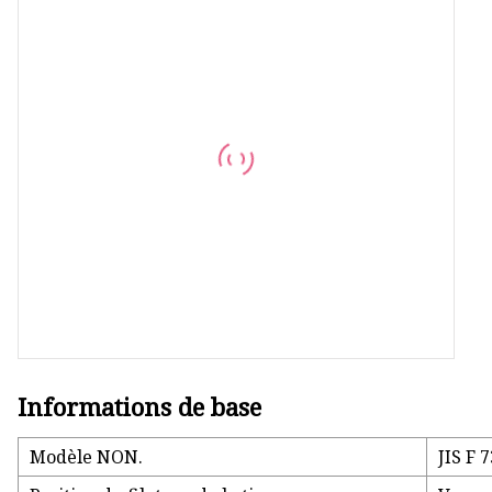
Vanne à bille
Pompe auto-amorçante
Pompe de mélange homogène
Vanne à siège de dérivation
Vanne anti-mélange
Vanne à siège incliné
Vanne sphérique
Informations de base
Modèle NON.
JIS F 