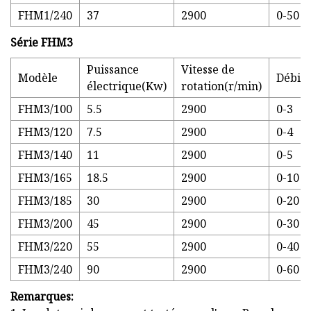
FHM1/240
37
2900
0-50
Série FHM3
Puissance
Vitesse de
Modèle
Débit(
électrique(Kw)
rotation(r/min)
FHM3/100
5.5
2900
0-3
FHM3/120
7.5
2900
0-4
FHM3/140
11
2900
0-5
FHM3/165
18.5
2900
0-10
FHM3/185
30
2900
0-20
FHM3/200
45
2900
0-30
FHM3/220
55
2900
0-40
FHM3/240
90
2900
0-60
Remarques: