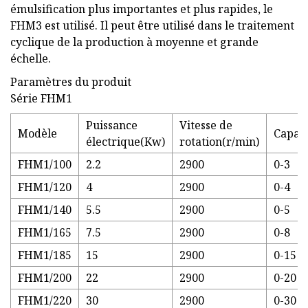
émulsification plus importantes et plus rapides, le
FHM3 est utilisé. Il peut être utilisé dans le traitement
cyclique de la production à moyenne et grande
échelle.
Paramètres du produit
Série FHM1
Puissance
Vitesse de
Modèle
Capaci
électrique(Kw)
rotation(r/min)
FHM1/100
2.2
2900
0-3
FHM1/120
4
2900
0-4
FHM1/140
5.5
2900
0-5
FHM1/165
7.5
2900
0-8
FHM1/185
15
2900
0-15
FHM1/200
22
2900
0-20
FHM1/220
30
2900
0-30