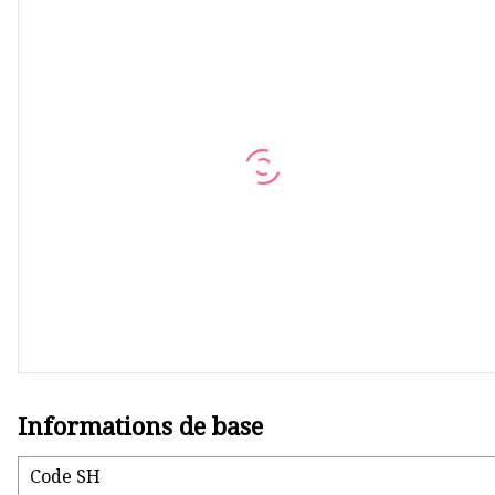
Vanne à bille
Pompe auto-amorçante
Pompe de mélange homogène
Vanne à siège de dérivation
Vanne anti-mélange
Vanne à siège incliné
Vanne sphérique
Informations de base
Code SH