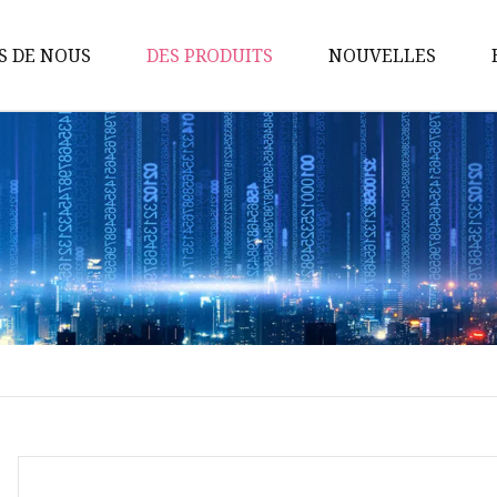
S DE NOUS
DES PRODUITS
NOUVELLES
Pompes sanitaires
Pompe à lobes rotatifs
Pompe à vis
Pompe à turbine flexible
Pompe centrifuge
Vannes sanitaires
Vanne à membrane
Pompe d'homogénéisation
émulsifiante
Vanne papillon