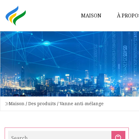
MAISON
À PROPO
Maison
/
Des produits
/
Vanne anti-mélange