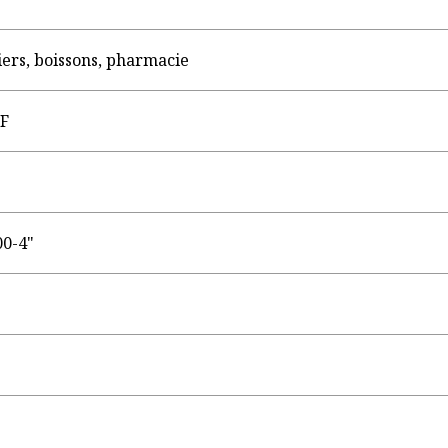
tiers, boissons, pharmacie
DF
00-4"