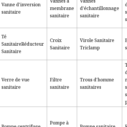
Vannes à
Vannes
Vanne d'inversion
membrane
d'échantillonnage
sanitaire
sanitaire
sanitaire
Té
Croix
Virole Sanitaire
SanitaireRéducteur
Sanitaire
Triclamp
Sanitaire
Verre de vue
Filtre
Trous d'homme
sanitaire
sanitaire
sanitaires
Pompe à
Pompe centrifuge
Pompe sanitaire