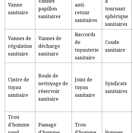
Vannes
à
Vanne
anti-
papillon
tournant
sanitaire
retour
sanitaires
sphérique
sanitaires
sanitaires
Raccords
Vannes de
Vannes de
de
Coude
régulation
décharge
tuyauterie
sanitaire
sanitaire
sanitaire
sanitaire
Boule de
Cintre de
Joint de
nettoyage de
Syndicats
tuyau
tuyau
réservoir
sanitaires
sanitaire
sanitaire
sanitaire
Trou
d'homme
Passage
Trou
rond
d'homme
d'homme
Pompes