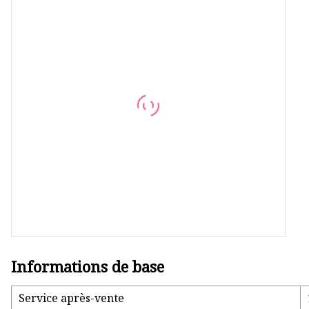
Vanne à bille
Pompe auto-amorçante
Pompe de mélange homogène
Vanne à siège de dérivation
Vanne anti-mélange
Vanne à siège incliné
Vanne sphérique
Informations de base
Service après-vente