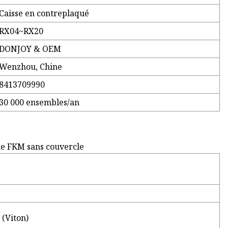
Caisse en contreplaqué
RX04~RX20
DONJOY & OEM
Wenzhou, Chine
8413709990
30 000 ensembles/an
ine FKM sans couvercle
(Viton)