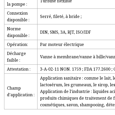
Turbine flexible
la pompe :
Connexion
Serré, fileté, à bride ;
disponible :
Norme
DIN, SMS, 3A, RJT, ISO/IDF
disponible :
Opération:
Par moteur électrique
Décharge
Vanne à membrane/vanne à bille/vann
faible :
Attestation :
3-A-02-11 NON. 1759 ; FDA 177.2600 
Application sanitaire : comme le lait, le
lactosérum, les grumeaux, le sirop, les b
Champ
Application de l'industrie : liquides ac
d'application :
produits chimiques de traitement de f
cosmétiques, savon, shampooing, déte