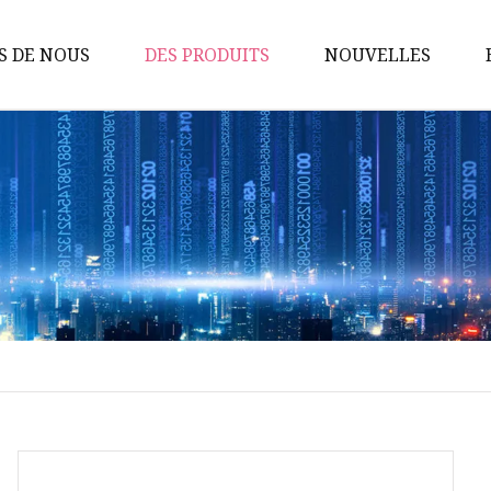
S DE NOUS
DES PRODUITS
NOUVELLES
Pompes sanitaires
Pompe à lobes rotatifs
Pompe à vis
Pompe à turbine flexible
Pompe centrifuge
Vannes sanitaires
Vanne à membrane
Pompe d'homogénéisation
émulsifiante
Vanne papillon