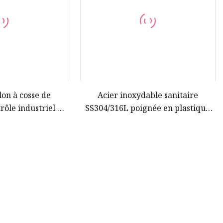
lon à cosse de
Acier inoxydable sanitaire
rôle industriel en
SS304/316L poignée en plastique
siège concentrique
multi-positions/poignée de traction
t avec revêtement
vanne papillon soudée
 EPDM PTFE PFA
/JIS/ASME/Awwa