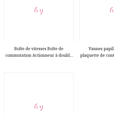
Boîte de vitesses Boîte de
Vannes papil
commutation Actionneur à double
plaquette de cont
effet Plaquette à siège souple ou
fonte ductile à 
Vanne papillon à brides avec
à siège résilien
actionneur pneumatique
en caoutchouc
API/ANSI/DIN