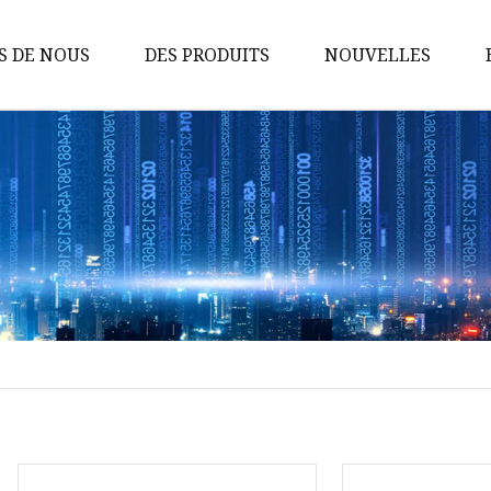
S DE NOUS
DES PRODUITS
NOUVELLES
Pompes sanitaires
Pompe à lobes rotatifs
Pompe à vis
Pompe à turbine flexible
Pompe centrifuge
Vannes sanitaires
Vanne à membrane
Pompe d'homogénéisation
émulsifiante
Vanne papillon