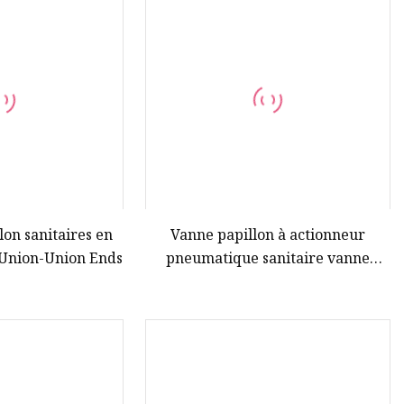
lon sanitaires en
Vanne papillon à actionneur
 Union-Union Ends
pneumatique sanitaire vanne
papillon rotative à volant