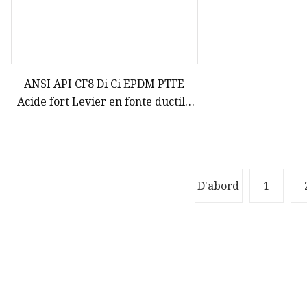
ANSI API CF8 Di Ci EPDM PTFE
Acide fort Levier en fonte ductile
Opreated Wafer Lug Vanne
papillon Chine Fournisseurs
D'abord
1