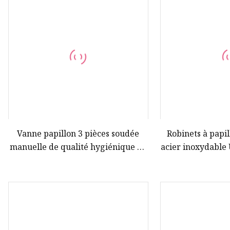
Vanne à bille
Pompe auto-amorçante
Pompe de mélange homogène
Vanne à siège de dérivation
Vanne anti-mélange
Vanne à siège incliné
Vanne sphérique
Vanne papillon 3 pièces soudée
Robinets à papil
manuelle de qualité hygiénique en
acier inoxydable
acier inoxydable (JN-BV1007)